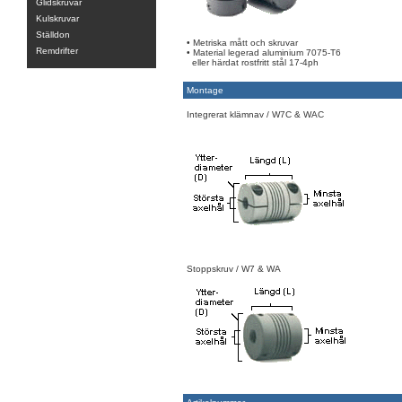
Glidskruvar
Kulskruvar
Ställdon
• Metriska mått och skruvar
Remdrifter
• Material legerad aluminium 7075-T6
eller härdat rostfritt stål 17-4ph
Montage
Integrerat klämnav / W7C & WAC
Stoppskruv / W7 & WA