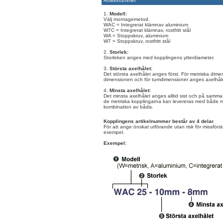
Artikelnummer
1.
Modell:
Välj montagemetod.
WAC = Integrerat klämnav aluminium
W7C = Integrerat klämnav, rostfritt stål
WA = Stoppskruv, aluminium
W7 = Stoppskruv, rostfritt stål
2.
Storlek:
Storleken anges med kopplingens ytterdiameter.
3.
Största axelhålet:
Det största axelhålet anges först. För metriska dime
dimensionen och för tumdimensioner anges axelhålet 
4.
Minsta axelhålet:
Det minsta axelhålet anges alltid sist och på samma 
de metriska kopplingarna kan levereras med både m
kombination av båda.
Kopplingens artikelnummer består av 4 delar.
För att ange önskat utförande utan risk för missför
exempel.
Exempel: