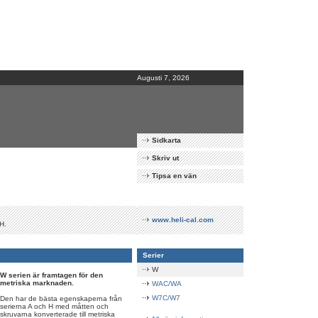
Augusti 7, 2026
Sidkarta
Skriv ut
Tipsa en vän
www.heli-cal.com
H.
Serier
W
W serien är framtagen för den
metriska marknaden.
WAC/WA
W7C/W7
Den har de bästa egenskaperna från
serierna A och H med måtten och
skruvarna konverterade till metriska