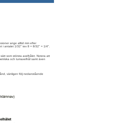
nsioner ange alltid mm efter
i antalet 1/32" tex 8 = 8/32" = 1/4".
sätt som största axelhålet. Notera att
etriska och tumaxelhål samt även
stånd, vänligen följ nedanstående