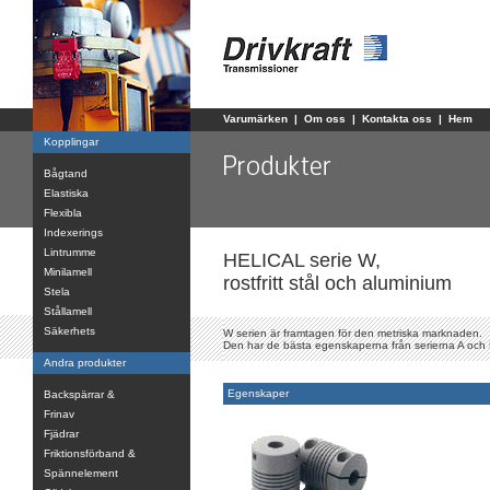
Varumärken
|
Om oss
|
Kontakta oss
|
Hem
Kopplingar
Bågtand
Elastiska
Flexibla
Indexerings
Lintrumme
HELICAL serie W,
Minilamell
rostfritt stål och aluminium
Stela
Stållamell
Säkerhets
W serien är framtagen för den metriska marknaden.
Den har de bästa egenskaperna från serierna A och 
Andra produkter
Egenskaper
Backspärrar &
Frinav
Fjädrar
Friktionsförband &
Spännelement