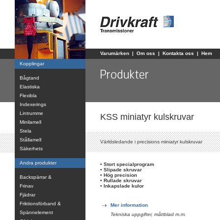
Varumärken
|
Om oss
|
Kontakta oss
|
Hem
Kopplingar
Bågtand
Elastiska
Flexibla
Indexerings
Lintrumme
KSS miniatyr kulskruvar
Minilamell
Stela
Stållamell
Världsledande i precisions miniatyr kulskruvar
Säkerhets
Andra produkter
•
Stort specialprogram
•
Slipade skruvar
•
Hög precision
Backspärrar &
•
Rullade skruvar
Frinav
•
Inkapslade kulor
Fjädrar
Friktionsförband &
Mer information
Spännelement
Tekniska uppgifter, måttblad m.m.