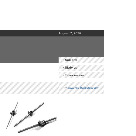
Augusti 7, 2026
Sidkarta
Skriv ut
Tipsa en vän
www.kss-ballscrew.com