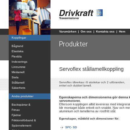
Varumärken
|
Om oss
|
Kontakta oss
|
Hem
Kopplingar
Bågtand
Elastiska
Flexibla
Indexerings
Lintrumme
Servoflex stållamellkoppling
Minilamell
Stela
Servoflex tillverkas i 6 storlekar och 2 utföranden,
Stållamell
enkel och dubbel lamell.
Säkerhets
Andra produkter
Egenskaperna och dimensionerna gör denna kop
servomotorer.
Eftersom kopplingen alltid levereras med integrera
Backspärrar &
blir montaget både enkelt och snabbt. Nav och mel
Frinav
aluminium och lamellerna av rostfritt stål.
Fjädrar
Egenskaper, måttbild och dimensioner för:
Friktionsförband &
Spännelement
SFC- SD