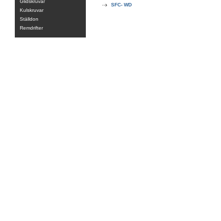
Glidskruvar
SFC- WD
Kulskruvar
Ställdon
Remdrifter